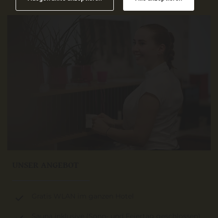
UNSER ANGEBOT
Gratis WLAN im ganzen Hotel
Sauna inklusive (Sonn- und Feiertag geschlossen)