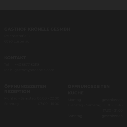
GASTHOF KRÖNELE GESMBH
Reichsstraße 12
6890 Lustenau
KONTAKT
Tel.:
+43 5577 82118
Mail:
gasthof@kroenele.com
ÖFFNUNGSZEITEN
ÖFFNUNGSZEITEN
REZEPTION
KÜCHE
Montag - Samstag
06:00 - 22:00
Montag
geschlossen
Sonntag
07:00 - 16:00
Dienstag - Samstag
11:30 - 13:45
17:30 - 21:00
Sonntag
geschlossen