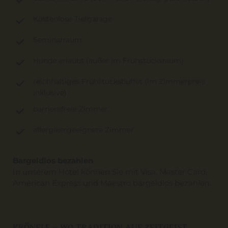
Kostenlose Tiefgarage
Seminarraum
Hunde erlaubt (außer im Frühstücksraum)
reichhaltiges Frühstücksbuffet (im Zimmerpreis
inklusive)
barrierefreie Zimmer
allergikergeeignete Zimmer
Bargeldlos bezahlen
In unserem Hotel können Sie mit Visa, Master Card,
American Express und Maestro bargeldlos bezahlen.
KRÖNELE – WO TRADITION AUF ZEITGEIST